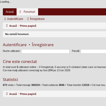
Loading...
Acasă
Forumuri
Autentificare
Înregistrare
Acasă
Prima pagină
Nu există forumuri.
Autentificare
•
Înregistrare
Nume utilizator:
Parolă:
Cine este conectat
In total sunt
5
utilizatori online :: 0 înregistrați, 0 ascunși și 5 vizitatori (date care se bazează
Cei mai mulţi utilizatori conectaţi au fost
274
pe 13 Iun 2026
Statistici
673
visits •
Total mesaje
300234
• Total subiecte
2846
• Total membri
13319
• Cel mai no
Acasă
Prima pagină