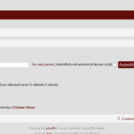
Am uitat parola
|
Autentifică-mă automat la fiecare vizită
 pe utilizatorii activi în ultimele 5 minute)
u membru
Cristian Victor
Contact
Furnizat de
phpBB
® Forum Software © phpBB Limited
Style de
Arty
- Actualizat phpBB 3.2 de MrGaby