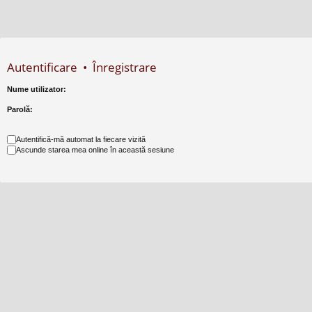
Autentificare
•
Înregistrare
Nume utilizator:
Parolă:
Autentifică-mă automat la fiecare vizită
Ascunde starea mea online în această sesiune