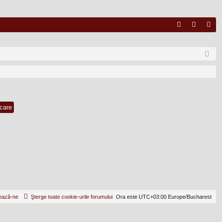
FA
ut
nr
Q
en
eg
tifi
ist
ca
ra
re
re
ează-ne
Şterge toate cookie-urile forumului
Ora este UTC+03:00 Europe/Bucharest