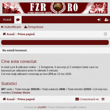
Acasă
Autentificare
or
Înregistrare
ut
nr
Acasă
u
Prima pagină
en
eg
m
tifi
ist
uri
ca
ra
Nu există forumuri.
re
re
Cine este conectat
In total sunt
3
utilizatori online :: 1 înregistrat, 0 ascunși și 2 vizitatori (date care se
bazează pe utilizatorii activi în ultimele 5 minute)
Cei mai mulţi utilizatori conectaţi au fost
274
pe 13 Iun 2026
Statistici
887
visits •
Total mesaje
300236
• Total subiecte
2846
• Total membri
13319
• Cel mai nou
membru
Cristian Victor
Acasă
Prima pagină
Contactează-ne
Furnizat de
phpBB
® Forum Software © phpBB Limited