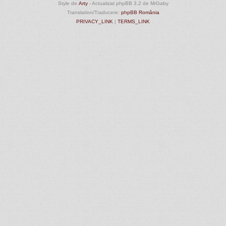
Style de
Arty
- Actualizat phpBB 3.2 de MrGaby
Translation/Traducere:
phpBB România
PRIVACY_LINK
|
TERMS_LINK