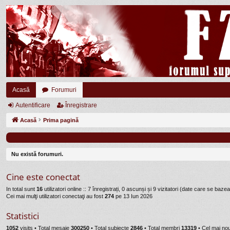
Acasă
Forumuri
Autentificare
Înregistrare
Acasă
Prima pagină
Nu există forumuri.
Cine este conectat
In total sunt
16
utilizatori online :: 7 înregistrați, 0 ascunși și 9 vizitatori (date care se bazea
Cei mai mulţi utilizatori conectaţi au fost
274
pe 13 Iun 2026
Statistici
1052
visits •
Total mesaje
300250
• Total subiecte
2846
• Total membri
13319
• Cel mai n