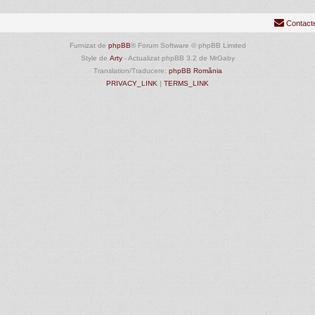
Contact
Furnizat de
phpBB
® Forum Software © phpBB Limited
Style de
Arty
- Actualizat phpBB 3.2 de MrGaby
Translation/Traducere:
phpBB România
PRIVACY_LINK
|
TERMS_LINK