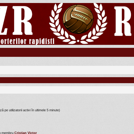
ză pe utilizatorii activi în ultimele 5 minute)
ou membru
Cristian Victor