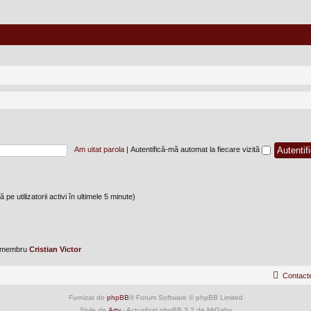
Am uitat parola
|
Autentifică-mă automat la fiecare vizită
 pe utilizatorii activi în ultimele 5 minute)
u membru
Cristian Victor
Contact
Furnizat de
phpBB
® Forum Software © phpBB Limited
Style de
Arty
- Actualizat phpBB 3.2 de MrGaby