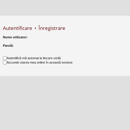
Autentificare
•
Înregistrare
Nume utilizator:
Parolă:
Autentifică-mă automat la fiecare vizită
Ascunde starea mea online în această sesiune