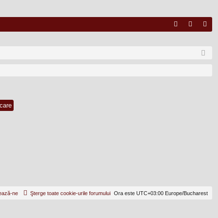
FA
ut
nr
Q
en
eg
tifi
ist
ca
ra
re
re
ează-ne
Şterge toate cookie-urile forumului
Ora este UTC+03:00 Europe/Bucharest