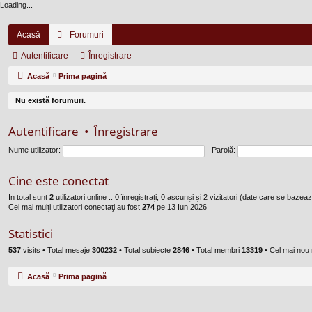
Loading...
Acasă
Forumuri
Autentificare
Înregistrare
Acasă
Prima pagină
Nu există forumuri.
Autentificare
•
Înregistrare
Nume utilizator:
Parolă:
Cine este conectat
In total sunt
2
utilizatori online :: 0 înregistrați, 0 ascunși și 2 vizitatori (date care se bazează
Cei mai mulţi utilizatori conectaţi au fost
274
pe 13 Iun 2026
Statistici
537
visits •
Total mesaje
300232
• Total subiecte
2846
• Total membri
13319
• Cel mai no
Acasă
Prima pagină