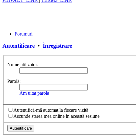
PRIVACY_LINK
|
TERMS_LINK
Forumuri
Autentificare
•
Înregistrare
Nume utilizator:
Parolă:
Am uitat parola
Autentifică-mă automat la fiecare vizită
Ascunde starea mea online în această sesiune