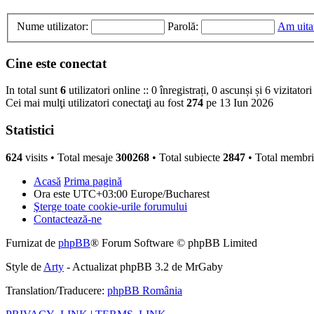
Nume utilizator:
Parolă:
Am uita
Cine este conectat
In total sunt
6
utilizatori online :: 0 înregistrați, 0 ascunși și 6 vizitato
Cei mai mulţi utilizatori conectaţi au fost
274
pe 13 Iun 2026
Statistici
624
visits •
Total mesaje
300268
• Total subiecte
2847
• Total membr
Acasă
Prima pagină
Ora este UTC+03:00 Europe/Bucharest
Şterge toate cookie-urile forumului
Contactează-ne
Furnizat de
phpBB
® Forum Software © phpBB Limited
Style de
Arty
- Actualizat phpBB 3.2 de MrGaby
Translation/Traducere:
phpBB România