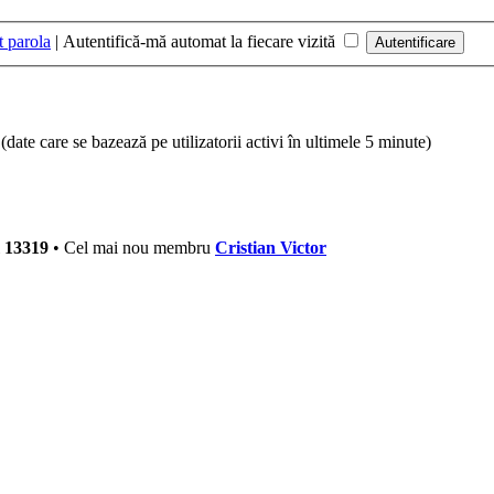
t parola
|
Autentifică-mă automat la fiecare vizită
ri (date care se bazează pe utilizatorii activi în ultimele 5 minute)
i
13319
• Cel mai nou membru
Cristian Victor