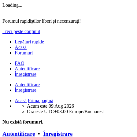
Loading...
Forumul rapidiştilor liberi şi necenzuraţi!
Treci peste conţinut
Legături rapide
Acasă
Forumuri
FAQ
Autentificare
Înregistrare
Autentificare
Înregistrare
Acasă
Prima pagină
Acum este 09 Aug 2026
Ora este UTC+03:00 Europe/Bucharest
Nu există forumuri.
Autentificare
•
Înregistrare