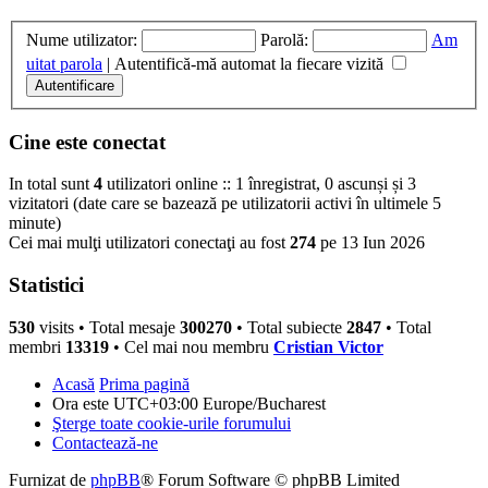
Nume utilizator:
Parolă:
Am
uitat parola
|
Autentifică-mă automat la fiecare vizită
Cine este conectat
In total sunt
4
utilizatori online :: 1 înregistrat, 0 ascunși și 3
vizitatori (date care se bazează pe utilizatorii activi în ultimele 5
minute)
Cei mai mulţi utilizatori conectaţi au fost
274
pe 13 Iun 2026
Statistici
530
visits •
Total mesaje
300270
• Total subiecte
2847
• Total
membri
13319
• Cel mai nou membru
Cristian Victor
Acasă
Prima pagină
Ora este UTC+03:00 Europe/Bucharest
Şterge toate cookie-urile forumului
Contactează-ne
Furnizat de
phpBB
® Forum Software © phpBB Limited