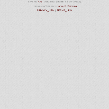
Style de
Arty
- Actualizat phpBB 3.2 de MrGaby
Translation/Traducere:
phpBB România
PRIVACY_LINK
|
TERMS_LINK