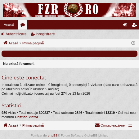
Acasă
Autentificare
or
Înregistrare
ut
nr
Acasă
u
Prima pagină
en
eg
m
tifi
ist
uri
ca
ra
Nu există forumuri.
re
re
Cine este conectat
In total este
1
utilizator online :: 0 înregistrați, 0 ascunși și 1 vizitator (date care se bazează
pe utilizatorii activi în ultimele 5 minute)
Cei mai mulţi utilizatori conectaţi au fost
274
pe 13 Iun 2026
Statistici
980
visits •
Total mesaje
300237
• Total subiecte
2846
• Total membri
13319
• Cel mai nou
membru
Cristian Victor
Acasă
Prima pagină
Contactează-ne
Furnizat de
phpBB
® Forum Software © phpBB Limited