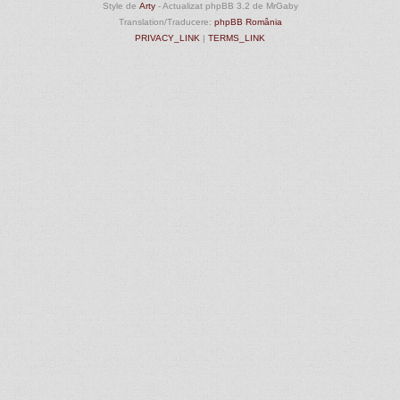
Style de
Arty
- Actualizat phpBB 3.2 de MrGaby
Translation/Traducere:
phpBB România
PRIVACY_LINK
|
TERMS_LINK