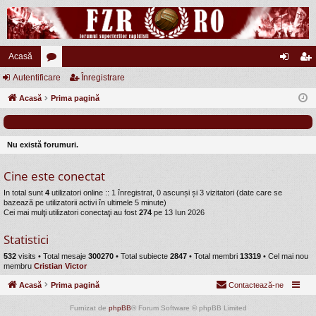
Acasă
Autentificare
or
Înregistrare
ut
nr
Acasă
u
Prima pagină
en
eg
m
tifi
ist
uri
ca
ra
Nu există forumuri.
re
re
Cine este conectat
In total sunt
4
utilizatori online :: 1 înregistrat, 0 ascunși și 3 vizitatori (date care se
bazează pe utilizatorii activi în ultimele 5 minute)
Cei mai mulţi utilizatori conectaţi au fost
274
pe 13 Iun 2026
Statistici
532
visits •
Total mesaje
300270
• Total subiecte
2847
• Total membri
13319
• Cel mai nou
membru
Cristian Victor
Acasă
Prima pagină
Contactează-ne
Furnizat de
phpBB
® Forum Software © phpBB Limited