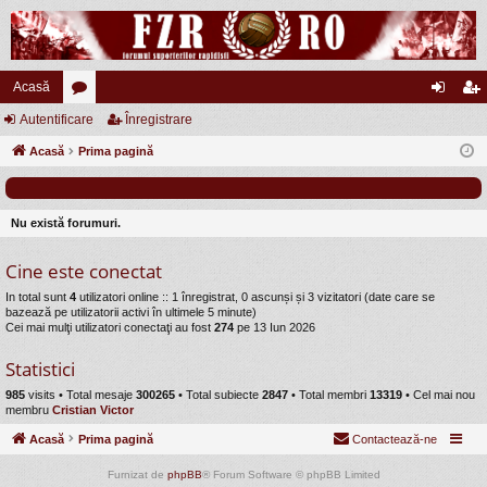
Acasă
Autentificare
or
Înregistrare
ut
nr
Acasă
u
Prima pagină
en
eg
m
tifi
ist
uri
ca
ra
Nu există forumuri.
re
re
Cine este conectat
In total sunt
4
utilizatori online :: 1 înregistrat, 0 ascunși și 3 vizitatori (date care se
bazează pe utilizatorii activi în ultimele 5 minute)
Cei mai mulţi utilizatori conectaţi au fost
274
pe 13 Iun 2026
Statistici
985
visits •
Total mesaje
300265
• Total subiecte
2847
• Total membri
13319
• Cel mai nou
membru
Cristian Victor
Acasă
Prima pagină
Contactează-ne
Furnizat de
phpBB
® Forum Software © phpBB Limited