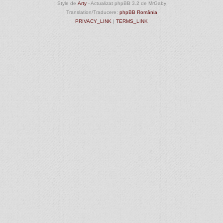
Style de
Arty
- Actualizat phpBB 3.2 de MrGaby
Translation/Traducere:
phpBB România
PRIVACY_LINK
|
TERMS_LINK