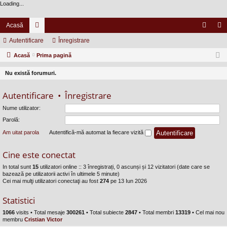
Loading...
Acasă
Autentificare
or
Înregistrare
ut
nr
Acasă
u
Prima pagină
en
eg
m
tifi
ist
Nu există forumuri.
uri
ca
ra
Autentificare
•
Înregistrare
re
re
Nume utilizator:
Parolă:
Am uitat parola
Autentifică-mă automat la fiecare vizită
Cine este conectat
In total sunt
15
utilizatori online :: 3 înregistrați, 0 ascunși și 12 vizitatori (date care se
bazează pe utilizatorii activi în ultimele 5 minute)
Cei mai mulţi utilizatori conectaţi au fost
274
pe 13 Iun 2026
Statistici
1066
visits •
Total mesaje
300261
• Total subiecte
2847
• Total membri
13319
• Cel mai nou
membru
Cristian Victor