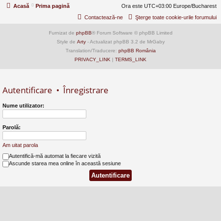
Acasă
Prima pagină
Ora este UTC+03:00 Europe/Bucharest
Contactează-ne
Şterge toate cookie-urile forumului
Furnizat de
phpBB
® Forum Software © phpBB Limited
Style de
Arty
- Actualizat phpBB 3.2 de MrGaby
Translation/Traducere:
phpBB România
PRIVACY_LINK
|
TERMS_LINK
Autentificare
•
Înregistrare
Nume utilizator:
Parolă:
Am uitat parola
Autentifică-mă automat la fiecare vizită
Ascunde starea mea online în această sesiune