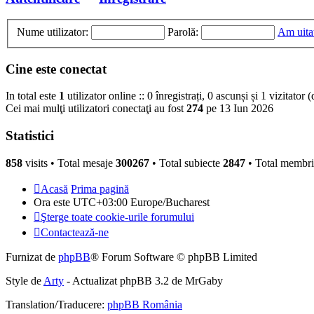
Nume utilizator:
Parolă:
Am uita
Cine este conectat
In total este
1
utilizator online :: 0 înregistrați, 0 ascunși și 1 vizitator
Cei mai mulţi utilizatori conectaţi au fost
274
pe 13 Iun 2026
Statistici
858
visits •
Total mesaje
300267
• Total subiecte
2847
• Total membr
Acasă
Prima pagină
Ora este UTC+03:00 Europe/Bucharest
Şterge toate cookie-urile forumului
Contactează-ne
Furnizat de
phpBB
® Forum Software © phpBB Limited
Style de
Arty
- Actualizat phpBB 3.2 de MrGaby
Translation/Traducere:
phpBB România