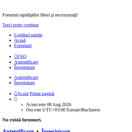
Forumul rapidiştilor liberi şi necenzuraţi!
Treci peste conţinut
Legături rapide
Acasă
Forumuri
FAQ
Autentificare
Înregistrare
Autentificare
Înregistrare
Acasă
Prima pagină
Acum este 08 Aug 2026
Ora este UTC+03:00 Europe/Bucharest
Nu există forumuri.
Autentificare
•
Înregistrare