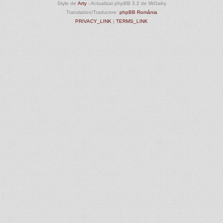
Style de
Arty
- Actualizat phpBB 3.2 de MrGaby
Translation/Traducere:
phpBB România
PRIVACY_LINK
|
TERMS_LINK