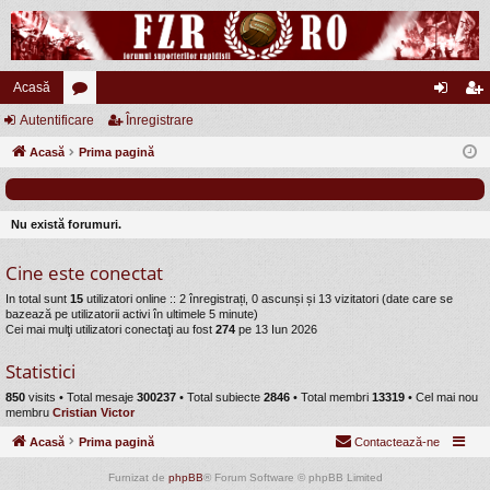
Acasă
Autentificare
or
Înregistrare
ut
nr
Acasă
u
Prima pagină
en
eg
m
tifi
ist
uri
ca
ra
Nu există forumuri.
re
re
Cine este conectat
In total sunt
15
utilizatori online :: 2 înregistrați, 0 ascunși și 13 vizitatori (date care se
bazează pe utilizatorii activi în ultimele 5 minute)
Cei mai mulţi utilizatori conectaţi au fost
274
pe 13 Iun 2026
Statistici
850
visits •
Total mesaje
300237
• Total subiecte
2846
• Total membri
13319
• Cel mai nou
membru
Cristian Victor
Acasă
Prima pagină
Contactează-ne
Furnizat de
phpBB
® Forum Software © phpBB Limited