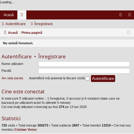
Loading...
Acasă
Autentificare
or
Înregistrare
ut
nr
Acasă
u
Prima pagină
en
eg
m
tifi
ist
Nu există forumuri.
uri
ca
ra
Autentificare
•
Înregistrare
re
re
Nume utilizator:
Parolă:
Am uitat parola
Autentifică-mă automat la fiecare vizită
Cine este conectat
In total sunt
7
utilizatori online :: 1 înregistrat, 0 ascunși și 6 vizitatori (date care se
bazează pe utilizatorii activi în ultimele 5 minute)
Cei mai mulţi utilizatori conectaţi au fost
274
pe 13 Iun 2026
Statistici
725
visits •
Total mesaje
300273
• Total subiecte
2847
• Total membri
13319
• Cel mai nou
membru
Cristian Victor