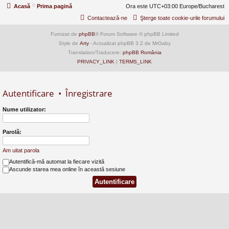
Acasă
Prima pagină
Ora este UTC+03:00 Europe/Bucharest
Contactează-ne
Şterge toate cookie-urile forumului
Furnizat de
phpBB
® Forum Software © phpBB Limited
Style de
Arty
- Actualizat phpBB 3.2 de MrGaby
Translation/Traducere:
phpBB România
PRIVACY_LINK
|
TERMS_LINK
Autentificare
•
Înregistrare
Nume utilizator:
Parolă:
Am uitat parola
Autentifică-mă automat la fiecare vizită
Ascunde starea mea online în această sesiune