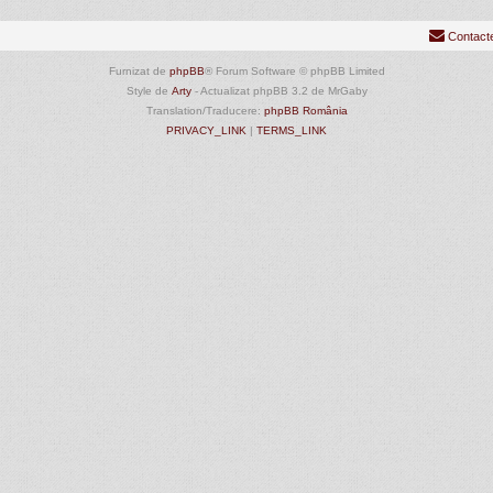
Contact
Furnizat de
phpBB
® Forum Software © phpBB Limited
Style de
Arty
- Actualizat phpBB 3.2 de MrGaby
Translation/Traducere:
phpBB România
PRIVACY_LINK
|
TERMS_LINK