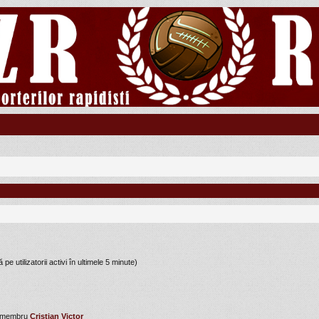
 pe utilizatorii activi în ultimele 5 minute)
u membru
Cristian Victor