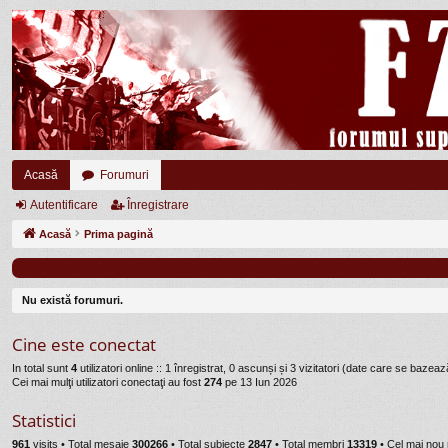
Acasă
Forumuri
Autentificare
Înregistrare
Acasă
Prima pagină
Nu există forumuri.
Cine este conectat
In total sunt
4
utilizatori online :: 1 înregistrat, 0 ascunși și 3 vizitatori (date care se bazează
Cei mai mulţi utilizatori conectaţi au fost
274
pe 13 Iun 2026
Statistici
961
visits •
Total mesaje
300266
• Total subiecte
2847
• Total membri
13319
• Cel mai no