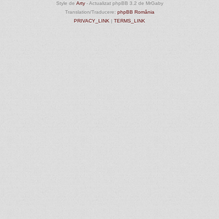
Style de
Arty
- Actualizat phpBB 3.2 de MrGaby
Translation/Traducere:
phpBB România
PRIVACY_LINK
|
TERMS_LINK