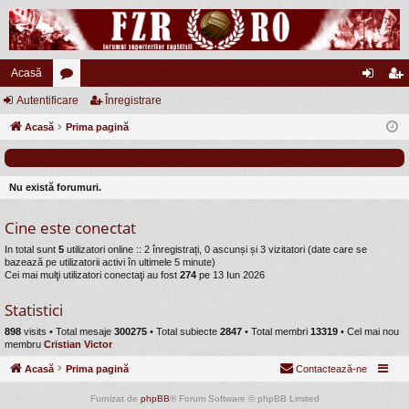
Acasă
Autentificare
or
Înregistrare
ut
nr
Acasă
u
Prima pagină
en
eg
m
tifi
ist
uri
ca
ra
Nu există forumuri.
re
re
Cine este conectat
In total sunt
5
utilizatori online :: 2 înregistrați, 0 ascunși și 3 vizitatori (date care se
bazează pe utilizatorii activi în ultimele 5 minute)
Cei mai mulţi utilizatori conectaţi au fost
274
pe 13 Iun 2026
Statistici
898
visits •
Total mesaje
300275
• Total subiecte
2847
• Total membri
13319
• Cel mai nou
membru
Cristian Victor
Acasă
Prima pagină
Contactează-ne
Furnizat de
phpBB
® Forum Software © phpBB Limited