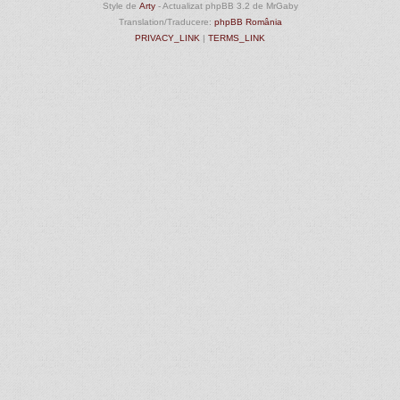
Style de
Arty
- Actualizat phpBB 3.2 de MrGaby
Translation/Traducere:
phpBB România
PRIVACY_LINK
|
TERMS_LINK