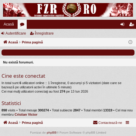
Acasă
Autentificare
or
Înregistrare
ut
nr
Acasă
u
Prima pagină
en
eg
m
tifi
ist
uri
ca
ra
Nu există forumuri.
re
re
Cine este conectat
In total sunt
6
utilizatori online :: 1 înregistrat, 0 ascunși și 5 vizitatori (date care se
bazează pe utilizatorii activi în ultimele 5 minute)
Cei mai mulţi utilizatori conectaţi au fost
274
pe 13 Iun 2026
Statistici
898
visits •
Total mesaje
300274
• Total subiecte
2847
• Total membri
13319
• Cel mai nou
membru
Cristian Victor
Acasă
Prima pagină
Contactează-ne
Furnizat de
phpBB
® Forum Software © phpBB Limited