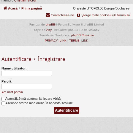
membru
Cristian Victor
Acasă
Prima pagină
Ora este UTC+03:00 Europe/Bucharest
Contactează-ne
Şterge toate cookie-urile forumului
Furnizat de
phpBB
® Forum Software © phpBB Limited
Style de
Arty
- Actualizat phpBB 3.2 de MrGaby
Translation/Traducere:
phpBB România
PRIVACY_LINK
|
TERMS_LINK
Autentificare
•
Înregistrare
Nume utilizator:
Parolă:
Am uitat parola
Autentifică-mă automat la fiecare vizită
Ascunde starea mea online în această sesiune