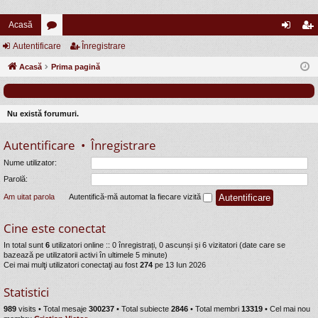
Acasă
Autentificare
or
Înregistrare
ut
nr
Acasă
u
Prima pagină
en
eg
m
tifi
ist
uri
ca
ra
Nu există forumuri.
re
re
Autentificare
•
Înregistrare
Nume utilizator:
Parolă:
Am uitat parola
Autentifică-mă automat la fiecare vizită
Cine este conectat
In total sunt
6
utilizatori online :: 0 înregistrați, 0 ascunși și 6 vizitatori (date care se
bazează pe utilizatorii activi în ultimele 5 minute)
Cei mai mulţi utilizatori conectaţi au fost
274
pe 13 Iun 2026
Statistici
989
visits •
Total mesaje
300237
• Total subiecte
2846
• Total membri
13319
• Cel mai nou