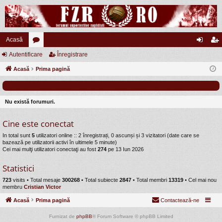
Acasă
Autentificare
or
Înregistrare
ut
nr
Acasă
u
Prima pagină
en
eg
m
tifi
ist
uri
ca
ra
Nu există forumuri.
re
re
Cine este conectat
In total sunt
5
utilizatori online :: 2 înregistrați, 0 ascunși și 3 vizitatori (date care se
bazează pe utilizatorii activi în ultimele 5 minute)
Cei mai mulţi utilizatori conectaţi au fost
274
pe 13 Iun 2026
Statistici
723
visits •
Total mesaje
300268
• Total subiecte
2847
• Total membri
13319
• Cel mai nou
membru
Cristian Victor
Acasă
Prima pagină
Contactează-ne
Furnizat de
phpBB
® Forum Software © phpBB Limited