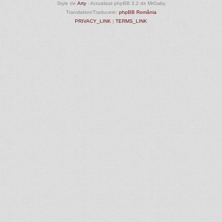
Style de
Arty
- Actualizat phpBB 3.2 de MrGaby
Translation/Traducere:
phpBB România
PRIVACY_LINK
|
TERMS_LINK